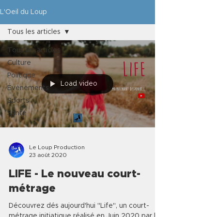
L'Oeil du Loup
Tous les articles
Tous les articles
Culture
Politique
Load video
Évènements
Sports
Santé
Le Loup Production
23 août 2020
LIFE - Le nouveau court-
métrage
Découvrez dés aujourd'hui "Life", un court-
métrage initiatique réalisé en Juin 2020 par les