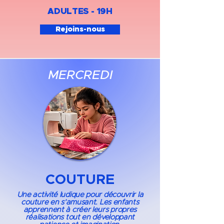
ADULTES - 19H​
Rejoins-nous
MERCREDI
COUTURE
Une activité ludique pour découvrir la
couture en s’amusant. Les enfants
apprennent à créer leurs propres
réalisations tout en développant