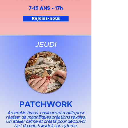
7-15 ANS - 17h​
Rejoins-nous
JEUDI
PATCHWORK
Assemble tissus, couleurs et motifs pour
réaliser de magnifiques créations textiles.
Un atelier calme et créatif pour découvrir
l’art du patchwork à son rythme.