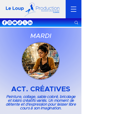
MARDI
ACT. CRÉATIVES
Peinture, collage, sable coloré, bricolage
et loisirs créatifs variés. Un moment de
détente et d’expression pour laisser libre
cours à son imagination.