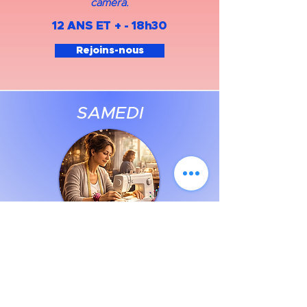
caméra.
12 ANS ET + - 18h30​
Rejoins-nous
SAMEDI
COUTURE
Apprends les bases de la couture ou
perfectionne tes créations dans une
ambiance conviviale. Accessoires,