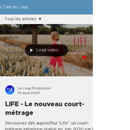
L'Oeil du Loup
Tous les articles
Tous les articles
Culture
Politique
Load video
Évènements
Sports
Santé
Le Loup Production
23 août 2020
LIFE - Le nouveau court-
métrage
Découvrez dés aujourd'hui "Life", un court-
métrage initiatique réalisé en Juin 2020 par les