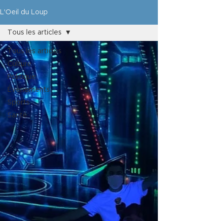
L'Oeil du Loup
Tous les articles
Tous les articles
Culture
Politique
Évènements
Sports
Santé