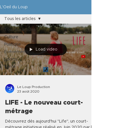
L'Oeil du Loup
Tous les articles
Tous les articles
Culture
Politique
Load video
Évènements
Sports
Santé
Le Loup Production
23 août 2020
LIFE - Le nouveau court-
métrage
Découvrez dés aujourd'hui "Life", un court-
métrage initiatique réalisé en Juin 2020 par les